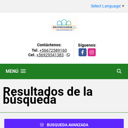
Select Language
▼
Contáctenos:
Síguenos:
Tel.
+56672589160
Facebook
Instagram
Cel.
+56929541383
-
MENÚ
Resultados de la
búsqueda
BUSQUEDA AVANZADA