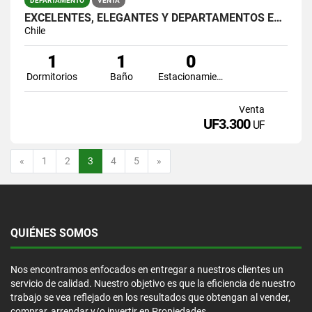
DEPARTAMENTO
VENTA
EXCELENTES, ELEGANTES Y DEPARTAMENTOS EN PLENO CENTRO DE SANTIAGO
Chile
1
1
0
Dormitorios
Baño
Estacionamiento
Venta
UF3.300
UF
Anterior
Siguiente
«
1
2
3
4
5
»
QUIÉNES SOMOS
Nos encontramos enfocados en entregar a nuestros clientes un
servicio de calidad. Nuestro objetivo es que la eficiencia de nuestro
trabajo se vea reflejado en los resultados que obtengan al vender,
comprar, arrendar y/o invertir en Propiedades