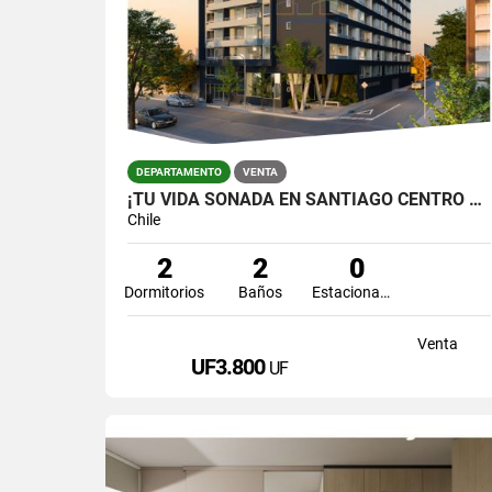
DEPARTAMENTO
VENTA
¡TU VIDA SOÑADA EN SANTIAGO CENTRO ESTÁ A PUNTO DE AGOTARSE! ⏳🏡
Chile
2
2
0
Dormitorios
Baños
Estacionamiento
Venta
UF3.800
UF