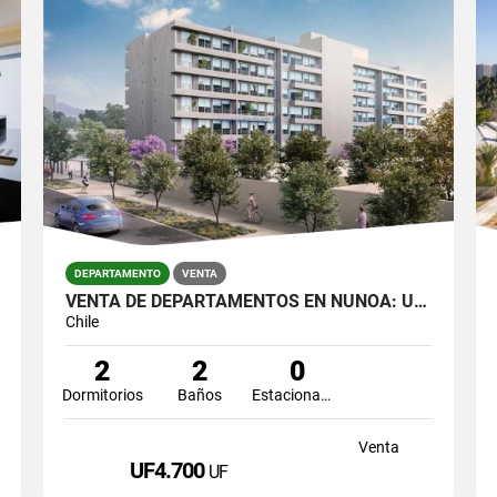
DEPARTAMENTO
VENTA
VENTA DE DEPARTAMENTOS EN ÑUÑOA: UBICACIÓN ESTRATÉGICA Y DISEÑO ÚNICO.
Chile
2
2
0
Dormitorios
Baños
Estacionamiento
Venta
UF4.700
UF