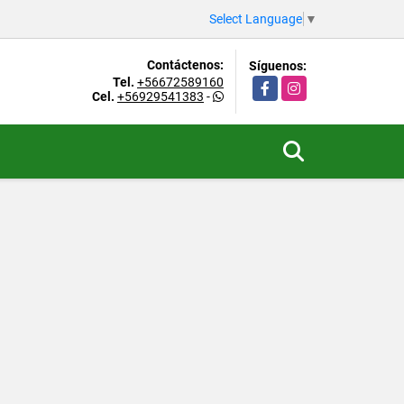
Select Language
▼
Contáctenos:
Síguenos:
Tel.
+56672589160
Facebook
Instagram
Cel.
+56929541383
-