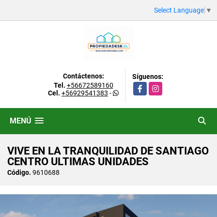
Select Language
▼
Contáctenos:
Síguenos:
Tel.
+56672589160
Facebook
Instagram
Cel.
+56929541383
-
MENÚ
VIVE EN LA TRANQUILIDAD DE SANTIAGO
CENTRO ULTIMAS UNIDADES
Código.
9610688