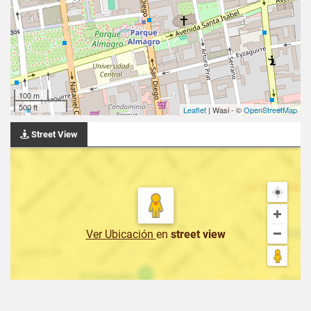
100 m
500 ft
Leaflet
| Wasi - ©
OpenStreetMap
Street View
Ver Ubicación
en
street view