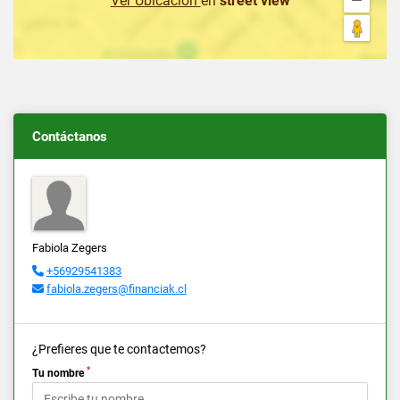
Ver Ubicación
en
street view
Contáctanos
Fabiola Zegers
+56929541383
fabiola.zegers@financiak.cl
¿Prefieres que te contactemos?
*
Tu nombre