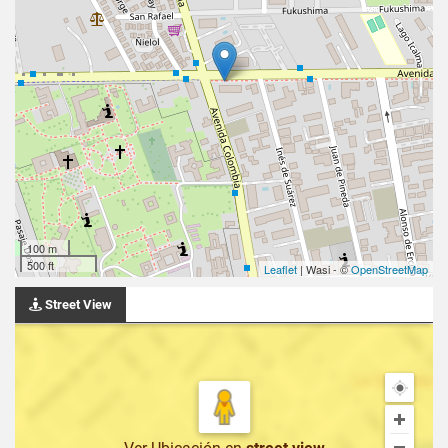
100 m
500 ft
Leaflet
| Wasi - ©
OpenStreetMap
Street View