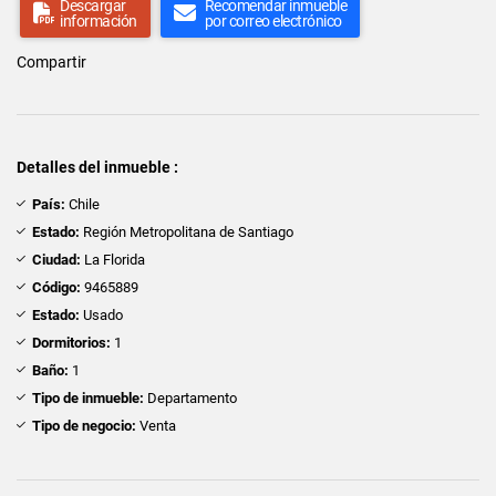
Descargar
Recomendar inmueble
información
por correo electrónico
Compartir
Detalles del inmueble :
País:
Chile
Estado:
Región Metropolitana de Santiago
Ciudad:
La Florida
Código:
9465889
Estado:
Usado
Dormitorios:
1
Baño:
1
Tipo de inmueble:
Departamento
Tipo de negocio:
Venta