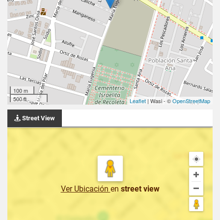
100 m
500 ft
Leaflet
| Wasi - ©
OpenStreetMap
Street View
Ver Ubicación
en
street view