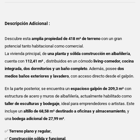
Descripción Adicional :
Descubre esta
amplia propiedad de 418 m² de terreno
con un gran
potencial tanto habitacional como comercial.
La vivienda principal, de
una planta y sólida construcción en albañilería
,
cuenta con
112,41 m²
, distribuidos en un cómodo
living-comedor, cocina
integrada, dos dormitorios y un baño completo
. Además, posee
dos
medios baños exteriores y lavadero
, con acceso directo desde el galpón.
En la parte posterior, se encuentra un
espacioso galpón de 209,3 m²
con
estructura de acero y muros de albañilería, actualmente habilitado como
taller de esculturas y bodegaje
, ideal para emprendedores o artistas. Este
incluye un
altillo de 68,58 m² destinado a oficinas y almacenamiento
, y
una
bodega adicional de 27,99 m²
.
✅
Terreno plano y regular
,
✅
Construcción sólida y funcional
,