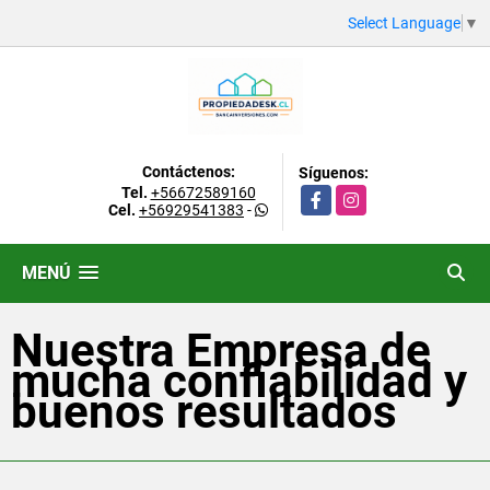
Select Language
▼
Contáctenos:
Síguenos:
Tel.
+56672589160
Facebook
Instagram
Cel.
+56929541383
-
MENÚ
Nuestra Empresa de
mucha confiabilidad y
buenos resultados