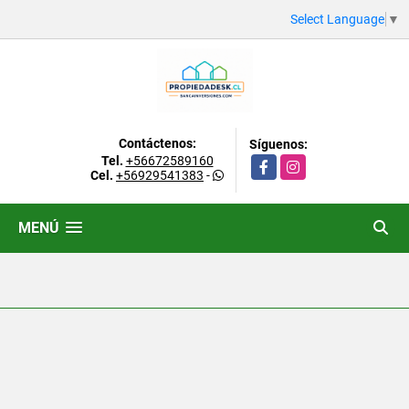
Select Language
▼
Contáctenos:
Síguenos:
Tel.
+56672589160
Facebook
Instagram
Cel.
+56929541383
-
MENÚ