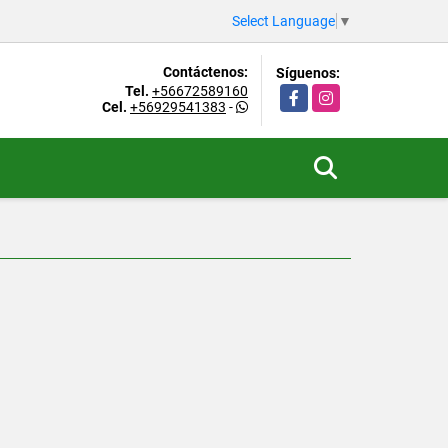
Select Language
▼
Contáctenos:
Síguenos:
Tel.
+56672589160
Facebook
Instagram
Cel.
+56929541383
-