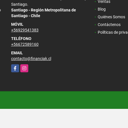
Ventas
Santiago.
Blog
o
Santiago - Región Metropolitana de
Santiago - Chile
Quiénes Somos
MÓVIL
Contáctenos
+56929541383
Políticas de priv
TELÉFONO
+56672589160
EMAIL
contacto@financiak.cl
Facebook
Instagram