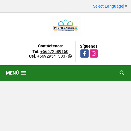
Select Language
▼
Contáctenos:
Síguenos:
Tel.
+56672589160
Facebook
Instagram
Cel.
+56929541383
-
MENÚ