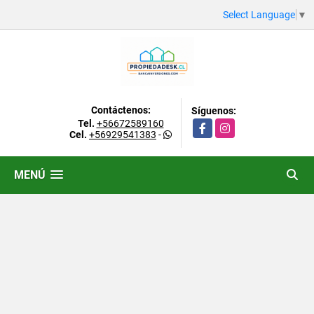
Select Language
▼
Contáctenos:
Síguenos:
Tel.
+56672589160
Facebook
Instagram
Cel.
+56929541383
-
MENÚ